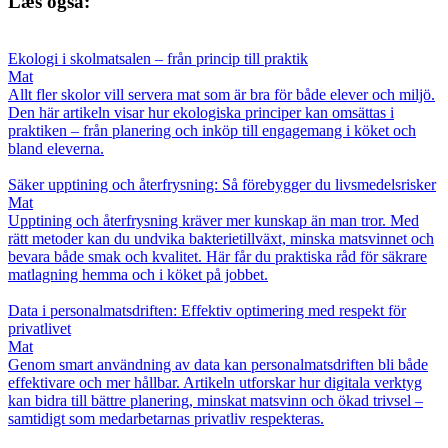
Læs også:
Ekologi i skolmatsalen – från princip till praktik
Mat
Allt fler skolor vill servera mat som är bra för både elever och miljö.
Den här artikeln visar hur ekologiska principer kan omsättas i
praktiken – från planering och inköp till engagemang i köket och
bland eleverna.
Säker upptining och återfrysning: Så förebygger du livsmedelsrisker
Mat
Upptining och återfrysning kräver mer kunskap än man tror. Med
rätt metoder kan du undvika bakterietillväxt, minska matsvinnet och
bevara både smak och kvalitet. Här får du praktiska råd för säkrare
matlagning hemma och i köket på jobbet.
Data i personalmatsdriften: Effektiv optimering med respekt för
privatlivet
Mat
Genom smart användning av data kan personalmatsdriften bli både
effektivare och mer hållbar. Artikeln utforskar hur digitala verktyg
kan bidra till bättre planering, minskat matsvinn och ökad trivsel –
samtidigt som medarbetarnas privatliv respekteras.