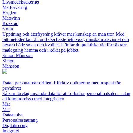
Livsmedelssäkerhet
Matförvaring
Hygien
Matsvinn
Köksråd
6 min
Upptining och återfrysning kräver mer kunskap än man tror. Med
rätt metoder kan du undvika bakterietillväxt, minska matsvinnet och
bevara både smak och kvalitet. Här får du praktiska råd för säkrare
matlagning hemma och i köket på jobbet.
Simon Månsson
Simon
Månsson
Data i personalmatsdriften: Effektiv optimering med respekt för
privatlivet
Så kan företag använda data för att förbättra personalmatsalen – utan
att kompromissa med integriteten
Mat
Mat
Dataanalys
Personalrestaurang
Digitalisering
Integritet