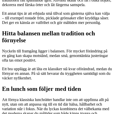
traditionell rätt spännande igen. Använd skålar och fat i olika höjder,
dekorera med färska örter och låt färgerna samspela.
Ett annat tips är att erbjuda små tillval som gästerna själva kan välja
– till exempel rostade frön, picklade grönsaker eller kryddiga såser.
Det ger en känsla av valfrihet och gör måltiden mer personlig.
Hitta balansen mellan tradition och
förnyelse
Nyckeln till framgång ligger i balansen. För mycket förändring på
en gång kan skapa motstånd, medan små, genomtänkta justeringar
ofta tas emot positivt.
Ett bra upplägg är att låta en klassiker stå kvar oförändrad, medan du
förnyar en annan. På så sätt bevarar du tryggheten samtidigt som du
väcker nyfikenhet.
En lunch som följer med tiden
Att förnya klassiska lunchrätter handlar inte om att uppfinna allt på
nytt, utan om att anpassa sig till en tid där hälsa, hållbarhet och
variation står i fokus. När du lyckas kombinera det välbekanta med
det moderna skapar du måltider som både känns trygga och