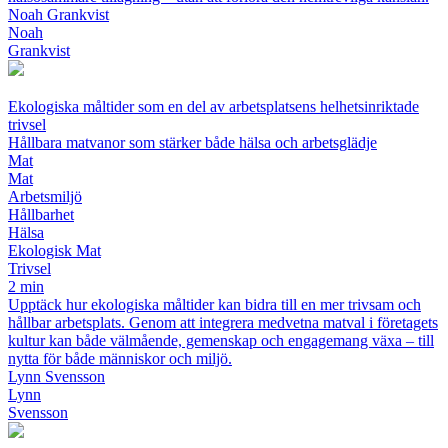
Noah Grankvist
Noah
Grankvist
Ekologiska måltider som en del av arbetsplatsens helhetsinriktade
trivsel
Hållbara matvanor som stärker både hälsa och arbetsglädje
Mat
Mat
Arbetsmiljö
Hållbarhet
Hälsa
Ekologisk Mat
Trivsel
2 min
Upptäck hur ekologiska måltider kan bidra till en mer trivsam och
hållbar arbetsplats. Genom att integrera medvetna matval i företagets
kultur kan både välmående, gemenskap och engagemang växa – till
nytta för både människor och miljö.
Lynn Svensson
Lynn
Svensson