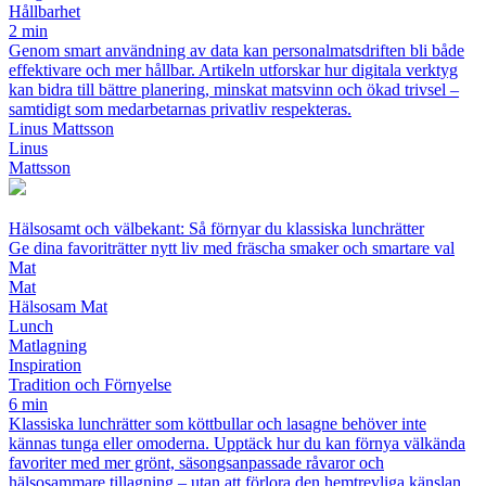
Hållbarhet
2 min
Genom smart användning av data kan personalmatsdriften bli både
effektivare och mer hållbar. Artikeln utforskar hur digitala verktyg
kan bidra till bättre planering, minskat matsvinn och ökad trivsel –
samtidigt som medarbetarnas privatliv respekteras.
Linus Mattsson
Linus
Mattsson
Hälsosamt och välbekant: Så förnyar du klassiska lunchrätter
Ge dina favoriträtter nytt liv med fräscha smaker och smartare val
Mat
Mat
Hälsosam Mat
Lunch
Matlagning
Inspiration
Tradition och Förnyelse
6 min
Klassiska lunchrätter som köttbullar och lasagne behöver inte
kännas tunga eller omoderna. Upptäck hur du kan förnya välkända
favoriter med mer grönt, säsongsanpassade råvaror och
hälsosammare tillagning – utan att förlora den hemtrevliga känslan.