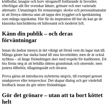
köttbullar, lasagne och korv stroganoff fortfarande är favoriter,
efterfrågar allt fler svenskar lättare, grönare och mer varierade
alternativ. Utmaningen för restauranger, skolor och personalmatsalar
är att förnya rätterna utan att tappa den trygghet och igenkänning
som många uppskattar. Här får du inspiration till hur du kan ge de
klassiska lunchrätterna ett hälsosamt och modernt lyft.
Känn din publik – och deras
förväntningar
Innan du ändrar menyn är det viktigt att förstå vem du lagar mat till.
Många gäster har starka band till sina favoriträtter, men de är också
nyfikna – så länge förändringen sker med respekt för traditionen. Ett
bra första steg är att behålla rättens grundsmak och utseende, men
justera tillbehör, tillagningssätt och råvaror.
Prova gärna att introducera nyheterna stegvis, till exempel genom
smakprover eller temaveckor. Det skapar dialog och ger värdefull
feedback innan du gör större förändringar.
Gör det grönare – utan att ta bort köttet
helt