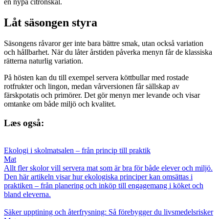
en nypa citronskal.
Låt säsongen styra
Säsongens råvaror ger inte bara bättre smak, utan också variation
och hållbarhet. När du låter årstiden påverka menyn får de klassiska
rätterna naturlig variation.
På hösten kan du till exempel servera köttbullar med rostade
rotfrukter och lingon, medan vårversionen får sällskap av
färskpotatis och primörer. Det gör menyn mer levande och visar
omtanke om både miljö och kvalitet.
Læs også:
Ekologi i skolmatsalen – från princip till praktik
Mat
Allt fler skolor vill servera mat som är bra för både elever och miljö.
Den här artikeln visar hur ekologiska principer kan omsättas i
praktiken – från planering och inköp till engagemang i köket och
bland eleverna.
Säker upptining och återfrysning: Så förebygger du livsmedelsrisker