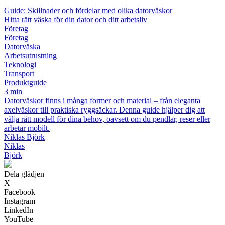
Guide: Skillnader och fördelar med olika datorväskor
Hitta rätt väska för din dator och ditt arbetsliv
Företag
Företag
Datorväska
Arbetsutrustning
Teknologi
Transport
Produktguide
3 min
Datorväskor finns i många former och material – från eleganta
axelväskor till praktiska ryggsäckar. Denna guide hjälper dig att
välja rätt modell för dina behov, oavsett om du pendlar, reser eller
arbetar mobilt.
Niklas Björk
Niklas
Björk
Dela glädjen
X
Facebook
Instagram
LinkedIn
YouTube