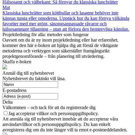
Hälsosamt och välbekant: Så förnyar du klassiska lunchrätter
Mat
Klassiska lunchrätter som köttbullar och lasagne behöver inte
kännas tunga eller omoderna. Upptäck hur du kan förnya välkända
favoriter med mer grönt, säsongsanpassade råvaror och
hälsosammare tillagning – utan att förlora den hemtrevliga känslan.
Projektledning för alla: metoder som fungerar
Oavsett om du är ny inom projektledning eller har erfarenhet,
kommer den här e-boken att hjälpa dig att förstå de viktigaste
metoderna och verktygen som säkerställer framgångsrikt
projektgenomförande – från planering till utvärdering.
Skaffa e-boken
Anmäl dig till nyhetsbrevet
Nyhetsbrevet du faktiskt vill läsa.
E-postadress
Delta
Välkommen – och tack för att du registrerade dig
Jag accepterar villkor och personuppgiftspolicy.
Att anmäla sig till nyhetsbrevet innebär att du accepterar våra
användarvillkor och personuppgiftspolicy. Du kan enkelt
avregistrera dig om du inte längre vill ta emot e-postmeddelanden.