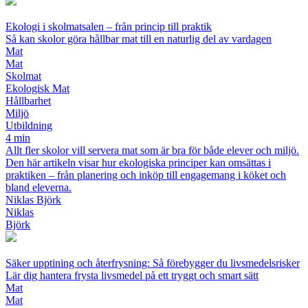
Ekologi i skolmatsalen – från princip till praktik
Så kan skolor göra hållbar mat till en naturlig del av vardagen
Mat
Mat
Skolmat
Ekologisk Mat
Hållbarhet
Miljö
Utbildning
4 min
Allt fler skolor vill servera mat som är bra för både elever och miljö.
Den här artikeln visar hur ekologiska principer kan omsättas i
praktiken – från planering och inköp till engagemang i köket och
bland eleverna.
Niklas Björk
Niklas
Björk
Säker upptining och återfrysning: Så förebygger du livsmedelsrisker
Lär dig hantera frysta livsmedel på ett tryggt och smart sätt
Mat
Mat