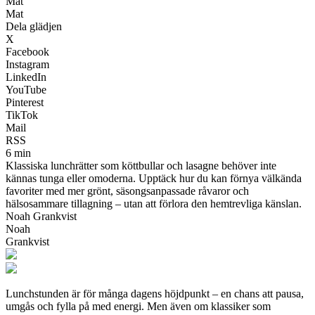
Mat
Mat
Dela glädjen
X
Facebook
Instagram
LinkedIn
YouTube
Pinterest
TikTok
Mail
RSS
6 min
Klassiska lunchrätter som köttbullar och lasagne behöver inte
kännas tunga eller omoderna. Upptäck hur du kan förnya välkända
favoriter med mer grönt, säsongsanpassade råvaror och
hälsosammare tillagning – utan att förlora den hemtrevliga känslan.
Noah Grankvist
Noah
Grankvist
Lunchstunden är för många dagens höjdpunkt – en chans att pausa,
umgås och fylla på med energi. Men även om klassiker som