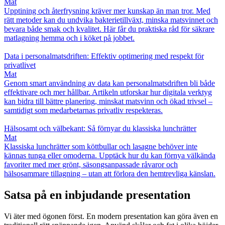
Mat
Upptining och återfrysning kräver mer kunskap än man tror. Med
rätt metoder kan du undvika bakterietillväxt, minska matsvinnet och
bevara både smak och kvalitet. Här får du praktiska råd för säkrare
matlagning hemma och i köket på jobbet.
Data i personalmatsdriften: Effektiv optimering med respekt för
privatlivet
Mat
Genom smart användning av data kan personalmatsdriften bli både
effektivare och mer hållbar. Artikeln utforskar hur digitala verktyg
kan bidra till bättre planering, minskat matsvinn och ökad trivsel –
samtidigt som medarbetarnas privatliv respekteras.
Hälsosamt och välbekant: Så förnyar du klassiska lunchrätter
Mat
Klassiska lunchrätter som köttbullar och lasagne behöver inte
kännas tunga eller omoderna. Upptäck hur du kan förnya välkända
favoriter med mer grönt, säsongsanpassade råvaror och
hälsosammare tillagning – utan att förlora den hemtrevliga känslan.
Satsa på en inbjudande presentation
Vi äter med ögonen först. En modern presentation kan göra även en