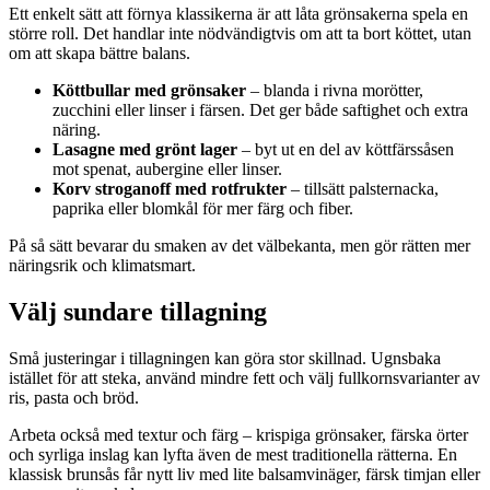
Ett enkelt sätt att förnya klassikerna är att låta grönsakerna spela en
större roll. Det handlar inte nödvändigtvis om att ta bort köttet, utan
om att skapa bättre balans.
Köttbullar med grönsaker
– blanda i rivna morötter,
zucchini eller linser i färsen. Det ger både saftighet och extra
näring.
Lasagne med grönt lager
– byt ut en del av köttfärssåsen
mot spenat, aubergine eller linser.
Korv stroganoff med rotfrukter
– tillsätt palsternacka,
paprika eller blomkål för mer färg och fiber.
På så sätt bevarar du smaken av det välbekanta, men gör rätten mer
näringsrik och klimatsmart.
Välj sundare tillagning
Små justeringar i tillagningen kan göra stor skillnad. Ugnsbaka
istället för att steka, använd mindre fett och välj fullkornsvarianter av
ris, pasta och bröd.
Arbeta också med textur och färg – krispiga grönsaker, färska örter
och syrliga inslag kan lyfta även de mest traditionella rätterna. En
klassisk brunsås får nytt liv med lite balsamvinäger, färsk timjan eller