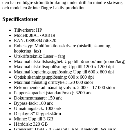
den har en högre strömförbrukning under drift än mindre skrivare,
och modellen är inte längre i aktiv produktion.
Specifikationer
Tillverkare: HP
Modell: J8A17A#B19
EAN: 0889894746320
Enhetstyp: Multifunktionsskrivare (utskrift, skanning,
kopiering, fax)
Utskriftsteknik: Laser – färg
Maximal utskriftshastighet: Upp till 56 sidor/min (mono/färg)
Maximal utskriftsupplösning: Upp till 1200 x 1200 dpi
Maximal kopieringsupplösning: Upp till 600 x 600 dpi
Optisk skanningsupplösning: 600 x 600 dpi
Maximal månatlig driftcykel: 120 000 sidor
Rekommenderad månatlig volym: 2 000 – 17 000 sidor
Papperskapacitet (standard/max): 3200 ark
Dokumentmatare: 150 ark
Bypass-fack: 100 ark
Utmatningsfack: 1000 ark
Display: 8” färgpekskärm
Minne: Upp till 3 GB
Hårddisk: 320 GB
Gränssnitt: USB 2.0, Gigabit LAN, Bluetooth, Wi-Fi(n),