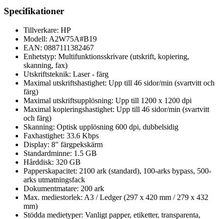
Specifikationer
Tillverkare: HP
Modell: A2W75A#B19
EAN: 0887111382467
Enhetstyp: Multifunktionsskrivare (utskrift, kopiering,
skanning, fax)
Utskriftsteknik: Laser - färg
Maximal utskriftshastighet: Upp till 46 sidor/min (svartvitt och
färg)
Maximal utskriftsupplösning: Upp till 1200 x 1200 dpi
Maximal kopieringshastighet: Upp till 46 sidor/min (svartvitt
och färg)
Skanning: Optisk upplösning 600 dpi, dubbelsidig
Faxhastighet: 33.6 Kbps
Display: 8" färgpekskärm
Standardminne: 1.5 GB
Hårddisk: 320 GB
Papperskapacitet: 2100 ark (standard), 100-arks bypass, 500-
arks utmatningsfack
Dokumentmatare: 200 ark
Max. mediestorlek: A3 / Ledger (297 x 420 mm / 279 x 432
mm)
Stödda medietyper: Vanligt papper, etiketter, transparenta,