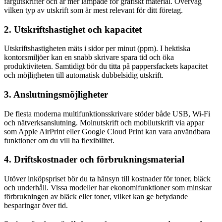
färgutskrifter och är mer lämpade för grafiskt material. Överväg
vilken typ av utskrift som är mest relevant för ditt företag.
2. Utskriftshastighet och kapacitet
Utskriftshastigheten mäts i sidor per minut (ppm). I hektiska
kontorsmiljöer kan en snabb skrivare spara tid och öka
produktiviteten. Samtidigt bör du titta på pappersfackets kapacitet
och möjligheten till automatisk dubbelsidig utskrift.
3. Anslutningsmöjligheter
De flesta moderna multifunktionsskrivare stöder både USB, Wi-Fi
och nätverksanslutning. Molnutskrift och mobilutskrift via appar
som Apple AirPrint eller Google Cloud Print kan vara användbara
funktioner om du vill ha flexibilitet.
4. Driftskostnader och förbrukningsmaterial
Utöver inköpspriset bör du ta hänsyn till kostnader för toner, bläck
och underhåll. Vissa modeller har ekonomifunktioner som minskar
förbrukningen av bläck eller toner, vilket kan ge betydande
besparingar över tid.