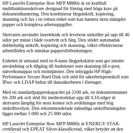
HP LaserJet Enterprise flow MFP M880z är en kraftfull
multifunktionsskrivare designad för företag med höga krav på
dokumenthantering. Den kombinerar färgutskrift, kopiering,
skanning och fax i en robust enhet som kan hantera stora mängder
papper och komplexa arbetsuppgifter.
Skrivaren använder laserteknik och levererar utskrifter på upp till 46
sidor per minut i både svartvitt och färg. Den stöder automatisk
dubbelsidig utskrift, kopiering och skanning, vilket effektiviserar
arbetsflöden och minskar pappersförbrukningen.
Enheten är utrustad med en 8-tums färgpekskärm som ger intuitiv
användning och tillgång till funktioner som skanning till e-post,
nätverksmappar och molntjänster. Den inbyggda HP High-
Performance Secure Hard Disk och stöd för säkerhetsprotokoll som
IPsec och LDAP bidrar till datasäkerheten i företaget.
Med en standardpapperskapacitet på 2100 ark, en dokumentmatare
för 200 ark och stöd för mediestorlekar upp till A3/Ledger är
skrivaren lämplig för stora kontor och avdelningar med hög
utskriftsvolym. Den rekommenderade månatliga utskriftsmängden
ligger mellan 5 000 och 25 000 sidor.
HP LaserJet Enterprise flow MFP M880z är ENERGY STAR-
certifierad och EPEAT Silver-klassificerad, vilket betyder att den