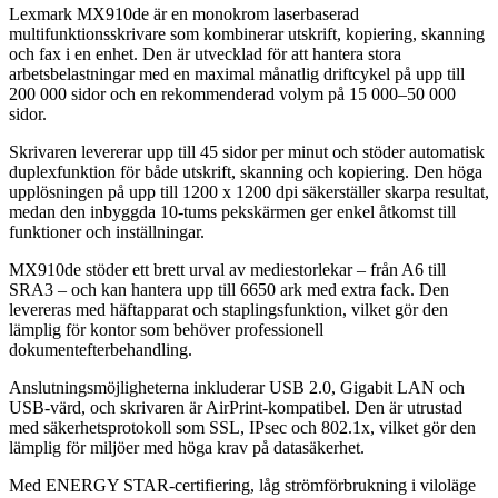
Lexmark MX910de är en monokrom laserbaserad
multifunktionsskrivare som kombinerar utskrift, kopiering, skanning
och fax i en enhet. Den är utvecklad för att hantera stora
arbetsbelastningar med en maximal månatlig driftcykel på upp till
200 000 sidor och en rekommenderad volym på 15 000–50 000
sidor.
Skrivaren levererar upp till 45 sidor per minut och stöder automatisk
duplexfunktion för både utskrift, skanning och kopiering. Den höga
upplösningen på upp till 1200 x 1200 dpi säkerställer skarpa resultat,
medan den inbyggda 10-tums pekskärmen ger enkel åtkomst till
funktioner och inställningar.
MX910de stöder ett brett urval av mediestorlekar – från A6 till
SRA3 – och kan hantera upp till 6650 ark med extra fack. Den
levereras med häftapparat och staplingsfunktion, vilket gör den
lämplig för kontor som behöver professionell
dokumentefterbehandling.
Anslutningsmöjligheterna inkluderar USB 2.0, Gigabit LAN och
USB-värd, och skrivaren är AirPrint-kompatibel. Den är utrustad
med säkerhetsprotokoll som SSL, IPsec och 802.1x, vilket gör den
lämplig för miljöer med höga krav på datasäkerhet.
Med ENERGY STAR-certifiering, låg strömförbrukning i viloläge