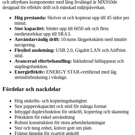
och utbytbara komponenter med lång livslängd är MX910de
designad för effektiv drift och minskad miljöpåverkan.
Hög prestanda:
Skriver ut och kopierar upp till 45 sidor per
minut.
Stor kapacitet:
Stöder upp till 6650 ark och flera
mediestorlekar upp till SRA3.
Användarvänlig drift:
10-tums färgpekskärm med intuitiv
navigering.
Flexibel anslutning:
USB 2.0, Gigabit LAN och AirPrint-
stöd.
Avancerad efterbehandling:
Inkluderad häftapparat och
staplingsfunktion.
Energieffektiv:
ENERGY STAR-certifierad med låg
strömförbrukning i viloläge.
Fördelar och nackdelar
Hög utskrifts- och kopieringshastighet
Stor papperskapacitet och stöd för många format
Inbyggd duplexfunktion för utskrift, kopiering och skanning
Pekskärm för enkel användning
Robust konstruktion för stora arbetsbelastningar
Stor och tung enhet, kräver gott om plats
Främst lämplig för svartvit utskrift