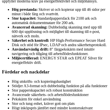
uppfyller moderna krav på energieffektivitet och miljöhänsyn.
Hög prestanda:
Skriver ut och kopierar upp till 46 sidor per
minut i både färg och svartvitt.
Stor kapacitet:
Standardpappersfack för 2100 ark och
automatisk dokumentmatare för 200 ark.
Avancerad skanning:
Dubbelsidig skanning med upp till
600 dpi upplösning och möjlighet till skanning till e-post,
nätverk och moln.
Säkerhet och kontroll:
HP High-Performance Secure Hard
Disk och stöd för IPsec, LDAP och andra säkerhetsprotokoll.
Användarvänlig drift:
8" färgpekskärm med intuitiv
navigering och tillgång till arbetsflödesfunktioner.
Miljöcertifierad:
ENERGY STAR och EPEAT Silver för
energieffektiv drift.
Fördelar och nackdelar
Hög utskrifts- och kopieringshastighet
Stödjer A3-format och dubbelsidig funktion på alla funktioner
Stor papperskapacitet och robust konstruktion
Avancerade säkerhets- och arbetsflödesfunktioner
Pekskärm för enkel användning
Stor och tung enhet, kräver gott om plats
Högt inköpspris jämfört med mindre kontorsskrivare