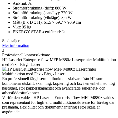
AirPrint: Ja
Strömförbrukning (drift): 880 W
Strömförbrukning (standby): 220 W
Strömförbrukning (viloläge): 3,6 W
Mått (B x D x H): 61,5 × 69,7 × 90,9 cm
Vikt: 95 kg
ENERGY STAR-certifierad: Ja
Se detaljer
Mer information
3
Professionell kontorsskrivare
HP LaserJet Enterprise flow MFP M880z Laserprinter Multifunktion
med Fax - Färg - Laser
En professionell färglasermultifunktionsskrivare från HP som
kombinerar utskrift, skanning, kopiering och fax i en enhet med hög
hastighet, stor papperskapacitet och avancerade säkerhets- och
arbetsflödesfunktioner.
Varför den valdes: HP LaserJet Enterprise flow MFP M880z valdes
som representant för high-end multifunktionsskrivare för företag där
prestanda, flexibilitet och dokumenthantering i stor skala är
avgörande.