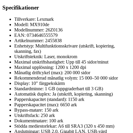
Specifikationer
Tillverkare: Lexmark
Modell: MX910de
Modellnummer: 26Z0136
EAN: 0734646555579
Artikelnummer: 2455838
Enhetstyp: Multifunktionsskrivare (utskrift, kopiering,
skanning, fax)
Utskriftsteknik: Laser, monokrom
Maximal utskriftshastighet: Upp till 45 sidor/minut
Maximal upplösning: 1200 x 1200 dpi
Månatlig driftcykel (max): 200 000 sidor
Rekommenderad månatlig volym: 15 000–50 000 sidor
Display: 10" färgpekskärm
Standardminne: 1 GB (uppgraderbart till 3 GB)
Automatisk duplex: Ja (utskrift, kopiering, skanning)
Papperskapacitet (standard): 1150 ark
Papperskapacitet (max): 6650 ark
Bypass-matare: 150 ark
Utskriftsfack: 250 ark
Dokumentmatare: 100 ark
Stödda mediestorlekar: A6 till SRA3 (320 x 450 mm)
Anslutningar: USB 2.0, Gigabit LAN, USB-värd