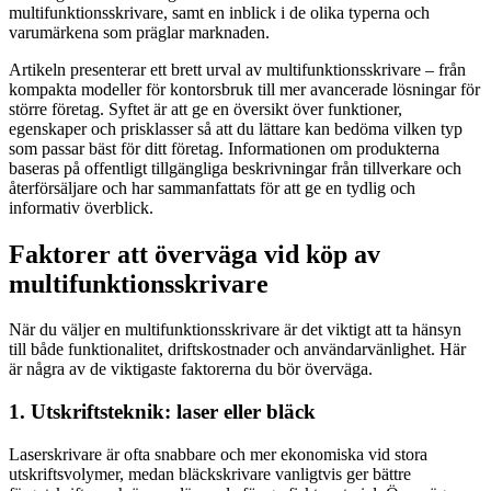
multifunktionsskrivare, samt en inblick i de olika typerna och
varumärkena som präglar marknaden.
Artikeln presenterar ett brett urval av multifunktionsskrivare – från
kompakta modeller för kontorsbruk till mer avancerade lösningar för
större företag. Syftet är att ge en översikt över funktioner,
egenskaper och prisklasser så att du lättare kan bedöma vilken typ
som passar bäst för ditt företag. Informationen om produkterna
baseras på offentligt tillgängliga beskrivningar från tillverkare och
återförsäljare och har sammanfattats för att ge en tydlig och
informativ överblick.
Faktorer att överväga vid köp av
multifunktionsskrivare
När du väljer en multifunktionsskrivare är det viktigt att ta hänsyn
till både funktionalitet, driftskostnader och användarvänlighet. Här
är några av de viktigaste faktorerna du bör överväga.
1. Utskriftsteknik: laser eller bläck
Laserskrivare är ofta snabbare och mer ekonomiska vid stora
utskriftsvolymer, medan bläckskrivare vanligtvis ger bättre