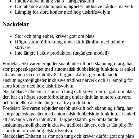
Intuitiv användning via 8” färgpekskärm
Omfattande anslutningsmöjligheter inklusive trådlöst nätverk
Lämplig för stora kontor med hög utskriftsvolym
Nackdelar
Stor och tung enhet, kräver gott om plats
Högre strömförbrukning under drift jämfört med mindre
skrivare
Inte längre i aktiv produktion (utgången modell)
Fördelar: Skrivaren erbjuder snabb utskrift och skanning i färg, har
stor papperskapacitet med automatisk dubbelsidig funktion, är enkel
att använda via en intuitiv 8” färgpekskärm, ger omfattande
anslutningsmöjligheter inklusive trådlöst nätverk och är lämplig för
stora kontor med hög utskriftsvolym.
Nackdelar: Enheten är stor och tung och kräver därför gott om plats,
den har en högre strömförbrukning under drift än mindre skrivare,
och modellen är inte längre i aktiv produktion.
Fördelar: Skrivaren erbjuder snabb utskrift och skanning i färg, har
stor papperskapacitet med automatisk dubbelsidig funktion, är enkel
att använda via en intuitiv 8” färgpekskärm, ger omfattande
anslutningsmöjligheter inklusive trådlöst nätverk och är lämplig för
stora kontor med hög utskriftsvolym.
Nackdelar: Enheten är stor och tung och kräver därför gott om plats,