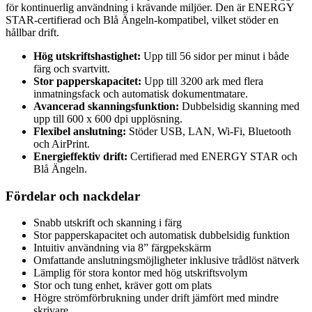
för kontinuerlig användning i krävande miljöer. Den är ENERGY
STAR-certifierad och Blå Ängeln-kompatibel, vilket stöder en
hållbar drift.
Hög utskriftshastighet:
Upp till 56 sidor per minut i både
färg och svartvitt.
Stor papperskapacitet:
Upp till 3200 ark med flera
inmatningsfack och automatisk dokumentmatare.
Avancerad skanningsfunktion:
Dubbelsidig skanning med
upp till 600 x 600 dpi upplösning.
Flexibel anslutning:
Stöder USB, LAN, Wi-Fi, Bluetooth
och AirPrint.
Energieffektiv drift:
Certifierad med ENERGY STAR och
Blå Ängeln.
Fördelar och nackdelar
Snabb utskrift och skanning i färg
Stor papperskapacitet och automatisk dubbelsidig funktion
Intuitiv användning via 8” färgpekskärm
Omfattande anslutningsmöjligheter inklusive trådlöst nätverk
Lämplig för stora kontor med hög utskriftsvolym
Stor och tung enhet, kräver gott om plats
Högre strömförbrukning under drift jämfört med mindre
skrivare