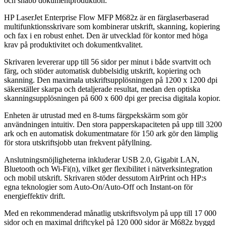
och snabb dokumentproduktion.
HP LaserJet Enterprise Flow MFP M682z är en färglaserbaserad
multifunktionsskrivare som kombinerar utskrift, skanning, kopiering
och fax i en robust enhet. Den är utvecklad för kontor med höga
krav på produktivitet och dokumentkvalitet.
Skrivaren levererar upp till 56 sidor per minut i både svartvitt och
färg, och stöder automatisk dubbelsidig utskrift, kopiering och
skanning. Den maximala utskriftsupplösningen på 1200 x 1200 dpi
säkerställer skarpa och detaljerade resultat, medan den optiska
skanningsupplösningen på 600 x 600 dpi ger precisa digitala kopior.
Enheten är utrustad med en 8-tums färgpekskärm som gör
användningen intuitiv. Den stora papperskapaciteten på upp till 3200
ark och en automatisk dokumentmatare för 150 ark gör den lämplig
för stora utskriftsjobb utan frekvent påfyllning.
Anslutningsmöjligheterna inkluderar USB 2.0, Gigabit LAN,
Bluetooth och Wi-Fi(n), vilket ger flexibilitet i nätverksintegration
och mobil utskrift. Skrivaren stöder dessutom AirPrint och HP:s
egna teknologier som Auto-On/Auto-Off och Instant-on för
energieffektiv drift.
Med en rekommenderad månatlig utskriftsvolym på upp till 17 000
sidor och en maximal driftcykel på 120 000 sidor är M682z byggd