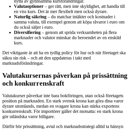
nytta av gynnsamma kursförändringar.
Valutaoptioner
– ger rätt, men inte skyldighet, att handla till
en viss kurs. Det är mer flexibelt men också dyrare.
Naturlig säkring
– du matchar intäkter och kostnader i
samma valuta, till exempel genom att köpa råvaror i euro om
du också säljer i euro.
Diversifiering
– genom att sprida verksamheten på flera
marknader och valutor minskar du beroendet av en enskild
kurs.
Det viktigaste är att ha en tydlig policy för hur och när företaget ska
säkra sin risk – och att den uppdateras i takt med
marknadsförändringar.
Valutakursernas påverkan på prissättning
och konkurrenskraft
Valutakurser påverkar inte bara bokföringen, utan också företagets
position på marknaden. En stark svensk krona kan göra dina varor
dyrare utomlands, medan en svagare krona kan stärka exportens
konkurrenskraft. För importörer gäller det motsatta: en stark krona
gör utländska varor billigare.
Därför bör prissättning, avtal och marknadsstrategi alltid ta hänsyn