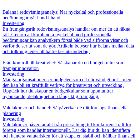
Balans i redovisningsanalys: När nyckeltal och professionella
bedömningar går hand i hand
Investering
En framgångsrik redovisningsanalys handlar om mer än att räkna
rätt. Genom att kombinera nyckeltal med professionella
bedömningar kan analytikern förstå både vad siffrorna visar och
varför de ser ut som de gör. Artikeln belyser hur balans mellan data
och tolkning leder till bättre beslutsunderlag.
Från kontroll till kreativitet: Så skapar du en budgetkultur som
främjar innovation
Investering
Många organisationer ser budgeten som ett nödvändigt ont – men
den kan bli ett kraftfullt verktyg för kreativitet och utveckling.
Upptäck hur du skapar en budgetkultur som uppmuntrar
nytänkande, delaktighet och långsiktig framgång.
Valutakurser och handel: Så påverkar de ditt företags finansiella
planering
Investering
Valutakurser påverkar allt från prissättning till konkurrenskraft för
företag som handlar internationellt. Lär dig hur du kan identifiera
och hantera valutarisken för att skapa en stabil och hållbar finansiell