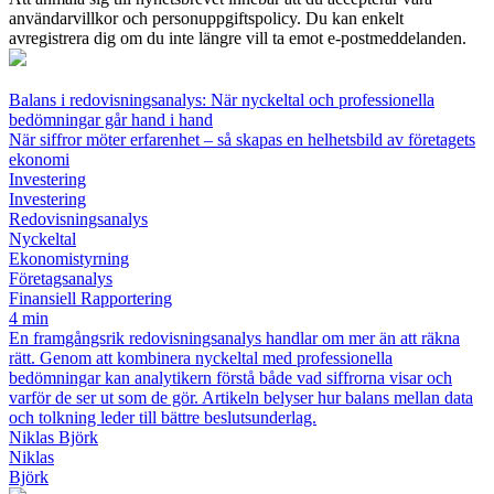
användarvillkor och personuppgiftspolicy. Du kan enkelt
avregistrera dig om du inte längre vill ta emot e-postmeddelanden.
Balans i redovisningsanalys: När nyckeltal och professionella
bedömningar går hand i hand
När siffror möter erfarenhet – så skapas en helhetsbild av företagets
ekonomi
Investering
Investering
Redovisningsanalys
Nyckeltal
Ekonomistyrning
Företagsanalys
Finansiell Rapportering
4 min
En framgångsrik redovisningsanalys handlar om mer än att räkna
rätt. Genom att kombinera nyckeltal med professionella
bedömningar kan analytikern förstå både vad siffrorna visar och
varför de ser ut som de gör. Artikeln belyser hur balans mellan data
och tolkning leder till bättre beslutsunderlag.
Niklas Björk
Niklas
Björk