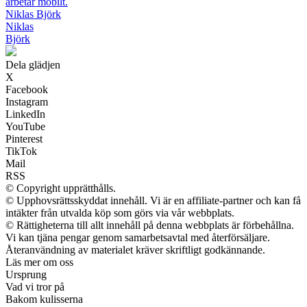
arbetar mobilt.
Niklas Björk
Niklas
Björk
Dela glädjen
X
Facebook
Instagram
LinkedIn
YouTube
Pinterest
TikTok
Mail
RSS
© Copyright upprätthålls.
© Upphovsrättsskyddat innehåll. Vi är en affiliate-partner och kan få
intäkter från utvalda köp som görs via vår webbplats.
© Rättigheterna till allt innehåll på denna webbplats är förbehållna.
Vi kan tjäna pengar genom samarbetsavtal med återförsäljare.
Återanvändning av materialet kräver skriftligt godkännande.
Läs mer om oss
Ursprung
Vad vi tror på
Bakom kulisserna