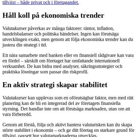
tillväxt – både privat och i företagandet.
Håll koll på ekonomiska trender
Valutakurser påverkas av många faktorer: räntor, inflation,
handelsbalanser och politiska händelser. Ingen kan förutsäga
utvecklingen exakt, men genom att följa ekonomiska trender kan du
justera din strategi i tid.
Ett nära samarbete med banken eller en finansiell rådgivare kan vara
en fördel – särskilt om företaget har omfattande internationell
verksamhet. De kan bidra med analyser, säkringsstrategier och
praktiska lösningar som passar din riskprofil.
En aktiv strategi skapar stabilitet
Valutakurser kan upplevas som en oförutsägbar faktor, men med rätt
planering kan de bli en integrerad del av företagets finansiella
styrning. Det handlar inte om att förutsäga marknaden, utan om att
vara förberedd.
Genom att förstå, följa och aktivt hantera valutarisken kan du skapa
större stabilitet i ekonomin – och ge ditt företag en starkare grund för
tillväxt, oavsett hur valutamarknaderna utvecklas.