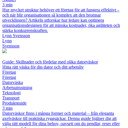
3 min
Hur mycket struktur behöver ett företag för att fungera effektivt –
och när blir organisationen så komplex att den bromsar
utvecklingen? Artikeln utforskar hur ledare kan optimera
organisationsdesignen för att minska kostnader, öka agiliteten och
stärka konkurrenskraften.
Lynn Svensson
Lynn
Svensson
Guide: Skillnader och fördelar med olika datorväskor
Hitta rätt väska för din dator och ditt arbetsliv
Företag
Företag
Datorväska
Arbetsutrustning
Teknologi
Transport
Produktguide
3 min
Datorväskor finns i många former och material – från eleganta
axelväskor till praktiska ryggsäckar. Denna guide hjälper dig att
välja rätt modell för dina behov, oavsett om du pendlar, reser eller