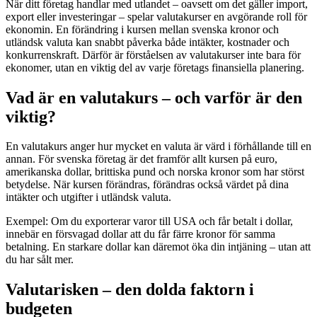
När ditt företag handlar med utlandet – oavsett om det gäller import,
export eller investeringar – spelar valutakurser en avgörande roll för
ekonomin. En förändring i kursen mellan svenska kronor och
utländsk valuta kan snabbt påverka både intäkter, kostnader och
konkurrenskraft. Därför är förståelsen av valutakurser inte bara för
ekonomer, utan en viktig del av varje företags finansiella planering.
Vad är en valutakurs – och varför är den
viktig?
En valutakurs anger hur mycket en valuta är värd i förhållande till en
annan. För svenska företag är det framför allt kursen på euro,
amerikanska dollar, brittiska pund och norska kronor som har störst
betydelse. När kursen förändras, förändras också värdet på dina
intäkter och utgifter i utländsk valuta.
Exempel: Om du exporterar varor till USA och får betalt i dollar,
innebär en försvagad dollar att du får färre kronor för samma
betalning. En starkare dollar kan däremot öka din intjäning – utan att
du har sålt mer.
Valutarisken – den dolda faktorn i
budgeten