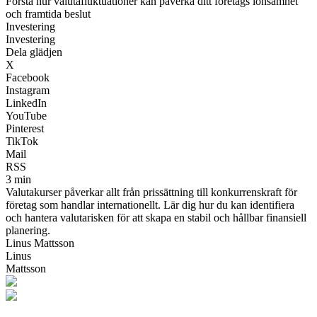
Förstå hur valutafluktuationer kan påverka ditt företags lönsamhet
och framtida beslut
Investering
Investering
Dela glädjen
X
Facebook
Instagram
LinkedIn
YouTube
Pinterest
TikTok
Mail
RSS
3 min
Valutakurser påverkar allt från prissättning till konkurrenskraft för
företag som handlar internationellt. Lär dig hur du kan identifiera
och hantera valutarisken för att skapa en stabil och hållbar finansiell
planering.
Linus Mattsson
Linus
Mattsson