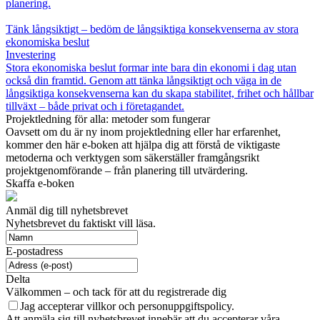
planering.
Tänk långsiktigt – bedöm de långsiktiga konsekvenserna av stora
ekonomiska beslut
Investering
Stora ekonomiska beslut formar inte bara din ekonomi i dag utan
också din framtid. Genom att tänka långsiktigt och väga in de
långsiktiga konsekvenserna kan du skapa stabilitet, frihet och hållbar
tillväxt – både privat och i företagandet.
Projektledning för alla: metoder som fungerar
Oavsett om du är ny inom projektledning eller har erfarenhet,
kommer den här e-boken att hjälpa dig att förstå de viktigaste
metoderna och verktygen som säkerställer framgångsrikt
projektgenomförande – från planering till utvärdering.
Skaffa e-boken
Anmäl dig till nyhetsbrevet
Nyhetsbrevet du faktiskt vill läsa.
E-postadress
Delta
Välkommen – och tack för att du registrerade dig
Jag accepterar villkor och personuppgiftspolicy.
Att anmäla sig till nyhetsbrevet innebär att du accepterar våra