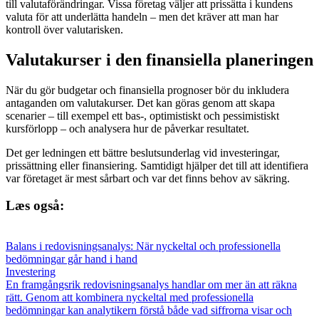
till valutaförändringar. Vissa företag väljer att prissätta i kundens
valuta för att underlätta handeln – men det kräver att man har
kontroll över valutarisken.
Valutakurser i den finansiella planeringen
När du gör budgetar och finansiella prognoser bör du inkludera
antaganden om valutakurser. Det kan göras genom att skapa
scenarier – till exempel ett bas-, optimistiskt och pessimistiskt
kursförlopp – och analysera hur de påverkar resultatet.
Det ger ledningen ett bättre beslutsunderlag vid investeringar,
prissättning eller finansiering. Samtidigt hjälper det till att identifiera
var företaget är mest sårbart och var det finns behov av säkring.
Læs også:
Balans i redovisningsanalys: När nyckeltal och professionella
bedömningar går hand i hand
Investering
En framgångsrik redovisningsanalys handlar om mer än att räkna
rätt. Genom att kombinera nyckeltal med professionella
bedömningar kan analytikern förstå både vad siffrorna visar och