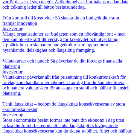
varför de ser ut som de gör. Artikeln belyser hur balans mellan data
och tolkning leder till bättre beslutsunderlag.
Från kontroll till kreativitet: Så skapar du en budgetkultur som
främjar innovation
Investering
Många organisationer ser budgeten som ett nödvändigt ont – men
den kan bli ett kraftfullt verktyg för kreativitet och utveckling.
Upptäck hur du skapar en budgetkultur som uppmuntrar
nytänkande, delaktighet och långsiktig framgång.
Valutakurser och handel: Så påverkar de ditt företags finansiella
planering
Investering
Valutakurser påverkar allt från prissättning till konkurrenskraft för
företag som handlar internationellt. Lär dig hur du kan identifiera
och hantera valutarisken för att skapa en stabil och hållbar finansiell
planering.
Tänk långsiktigt – bedöm de långsiktiga konsekvenserna av stora
ekonomiska beslut
Investering
Stora ekonomiska beslut formar inte bara din ekonomi i dag utan
också din framtid. Genom att tänka långsiktigt och väga in de
långsiktiga konsekvenserna kan du skapa stabilitet, frihet och hållbar