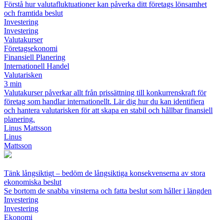
Förstå hur valutafluktuationer kan påverka ditt företags lönsamhet
och framtida beslut
Investering
Investering
Valutakurser
Företagsekonomi
Finansiell Planering
Internationell Handel
Valutarisken
3 min
Valutakurser påverkar allt från prissättning till konkurrenskraft för
företag som handlar internationellt. Lär dig hur du kan identifiera
och hantera valutarisken för att skapa en stabil och hållbar finansiell
planering.
Linus Mattsson
Linus
Mattsson
Tänk långsiktigt – bedöm de långsiktiga konsekvenserna av stora
ekonomiska beslut
Se bortom de snabba vinsterna och fatta beslut som håller i längden
Investering
Investering
Ekonomi