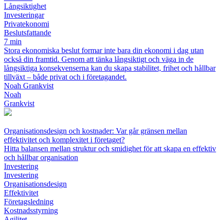
Långsiktighet
Investeringar
Privatekonomi
Beslutsfattande
7 min
Stora ekonomiska beslut formar inte bara din ekonomi i dag utan
också din framtid. Genom att tänka långsiktigt och väga in de
långsiktiga konsekvenserna kan du skapa stabilitet, frihet och hållbar
tillväxt – både privat och i företagandet.
Noah Grankvist
Noah
Grankvist
Organisationsdesign och kostnader: Var går gränsen mellan
effektivitet och komplexitet i företaget?
Hitta balansen mellan struktur och smidighet för att skapa en effektiv
och hållbar organisation
Investering
Investering
Organisationsdesign
Effektivitet
Företagsledning
Kostnadsstyrning
Agilitet