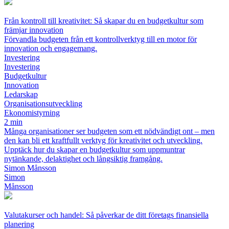
Från kontroll till kreativitet: Så skapar du en budgetkultur som
främjar innovation
Förvandla budgeten från ett kontrollverktyg till en motor för
innovation och engagemang.
Investering
Investering
Budgetkultur
Innovation
Ledarskap
Organisationsutveckling
Ekonomistyrning
2 min
Många organisationer ser budgeten som ett nödvändigt ont – men
den kan bli ett kraftfullt verktyg för kreativitet och utveckling.
Upptäck hur du skapar en budgetkultur som uppmuntrar
nytänkande, delaktighet och långsiktig framgång.
Simon Månsson
Simon
Månsson
Valutakurser och handel: Så påverkar de ditt företags finansiella
planering