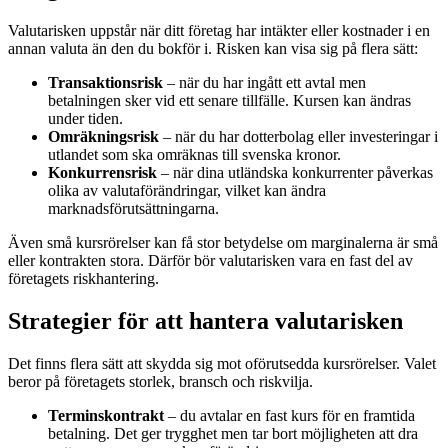
Valutarisken uppstår när ditt företag har intäkter eller kostnader i en
annan valuta än den du bokför i. Risken kan visa sig på flera sätt:
Transaktionsrisk
– när du har ingått ett avtal men
betalningen sker vid ett senare tillfälle. Kursen kan ändras
under tiden.
Omräkningsrisk
– när du har dotterbolag eller investeringar i
utlandet som ska omräknas till svenska kronor.
Konkurrensrisk
– när dina utländska konkurrenter påverkas
olika av valutaförändringar, vilket kan ändra
marknadsförutsättningarna.
Även små kursrörelser kan få stor betydelse om marginalerna är små
eller kontrakten stora. Därför bör valutarisken vara en fast del av
företagets riskhantering.
Strategier för att hantera valutarisken
Det finns flera sätt att skydda sig mot oförutsedda kursrörelser. Valet
beror på företagets storlek, bransch och riskvilja.
Terminskontrakt
– du avtalar en fast kurs för en framtida
betalning. Det ger trygghet men tar bort möjligheten att dra